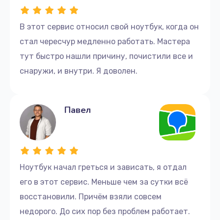
Ремонт блока питания
В этот сервис относил свой ноутбук, когда он
390 руб.
стал чересчур медленно работать. Мастера
Заказать
тут быстро нашли причину, почистили все и
снаружи, и внутри. Я доволен.
Поиск и удаление вирусов
310 руб.
Павел
Заказать
Замена динамиков
1350 руб.
Ноутбук начал греться и зависать, я отдал
Заказать
его в этот сервис. Меньше чем за сутки всё
Замена крышки ноутбука
восстановили. Причём взяли совсем
1750 руб.
недорого. До сих пор без проблем работает.