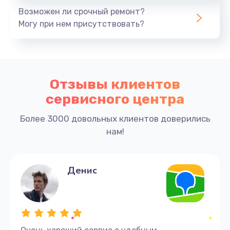
1950 руб.
Возможен ли срочный ремонт?
Заказать
Могу при нем присутствовать?
Ремонт цепей питания
3700 руб.
Отзывы клиентов
Заказать
сервисного центра
Замена жесткого диска
Более 3000 довольных клиентов доверились
1500 руб.
нам!
Заказать
Установка драйверов
Денис
1170 руб.
Заказать
Замена вебкамеры