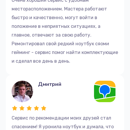
Очень хороший сервис с удобным
1620 руб.
месторасположением. Мастера работают
быстро и качественно, могут войти в
Заказать
положение в неприятных ситуациях, а
Ремонт петель крышки
главное, отвечают за свою работу.
1045 руб.
Ремонтировал свой редкий ноутбук сяоми
Заказать
гейминг - сервис помог найти комплектующие
и сделал все день в день.
Настройка Wi-Fi
1260 руб.
Дмитрий
Заказать
Замена HDMI
1800 руб.
Сервис по рекомендации моих друзей стал
Заказать
спасением! Я уронила ноутбук и думала, что