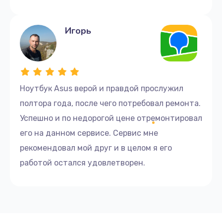
Заказать
Ремонт дисковода
Игорь
1400 руб.
Заказать
Увеличение оперативной памяти
Ноутбук Asus верой и правдой прослужил
1100 руб.
полтора года, после чего потребовал ремонта.
Успешно и по недорогой цене отремонтировал
Заказать
его на данном сервисе. Сервис мне
Замена разъема HDMI
рекомендовал мой друг и в целом я его
600 руб.
работой остался удовлетворен.
Заказать
Ремонт материнской платы
3500 руб.