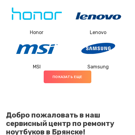
Замена термопасты
845 руб.
Заказать
Honor
Lenovo
Замена шлейфа матрицы
1290 руб.
Заказать
MSI
Samsung
ПОКАЗАТЬ ЕЩЕ
Замена экрана
1460 руб.
Заказать
Добро пожаловать в наш
Замена северного моста
сервисный центр по ремонту
2750 руб.
ноутбуков в Брянске!
Заказать