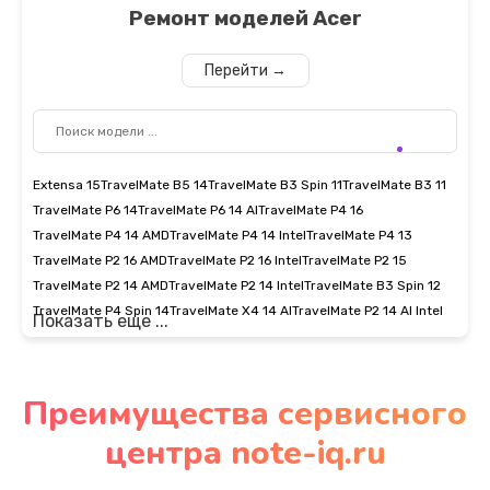
Ремонт моделей
Acer
Перейти →
Extensa 15
TravelMate B5 14
TravelMate B3 Spin 11
TravelMate B3 11
TravelMate P6 14
TravelMate P6 14 AI
TravelMate P4 16
TravelMate P4 14 AMD
TravelMate P4 14 Intel
TravelMate P4 13
TravelMate P2 16 AMD
TravelMate P2 16 Intel
TravelMate P2 15
TravelMate P2 14 AMD
TravelMate P2 14 Intel
TravelMate B3 Spin 12
TravelMate P4 Spin 14
TravelMate X4 14 AI
TravelMate P2 14 AI Intel
Показать еще ...
Преимущества сервисного
центра note-iq.ru