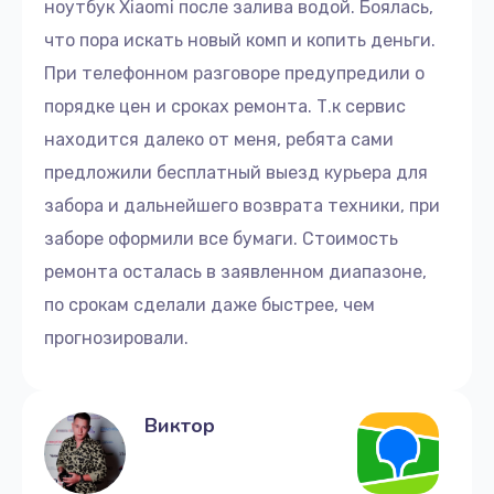
ноутбук Xiaomi после залива водой. Боялась,
Замена разъёмов (HDMI, DVI, Дисплей порта)
что пора искать новый комп и копить деньги.
1095 руб.
При телефонном разговоре предупредили о
Заказать
порядке цен и сроках ремонта. Т.к сервис
находится далеко от меня, ребята сами
Замена кнопки включения
предложили бесплатный выезд курьера для
1950 руб.
забора и дальнейшего возврата техники, при
Заказать
заборе оформили все бумаги. Стоимость
ремонта осталась в заявленном диапазоне,
Замена динамика
по срокам сделали даже быстрее, чем
670 руб.
прогнозировали.
Заказать
Замена петель
Виктор
1050 руб.
Заказать