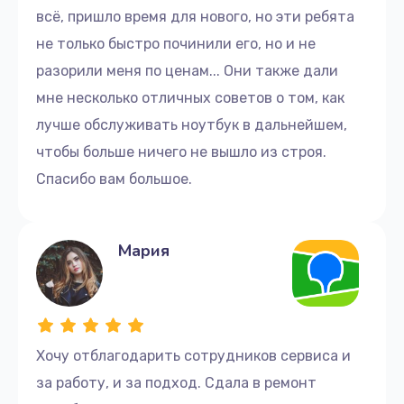
Восстановление данных
всё, пришло время для нового, но эти ребята
990 руб.
не только быстро починили его, но и не
Заказать
разорили меня по ценам... Они также дали
мне несколько отличных советов о том, как
Замена корпуса
лучше обслуживать ноутбук в дальнейшем,
1045 руб.
чтобы больше ничего не вышло из строя.
Заказать
Спасибо вам большое.
Замена контроллера питания
1495 руб.
Мария
Заказать
Замена шим-контроллера
2700 руб.
Хочу отблагодарить сотрудников сервиса и
за работу, и за подход. Сдала в ремонт
Заказать