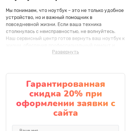
Мы понимаем, что ноутбук – это не только удобное
Замена SSD
устройство, но и важный помощник в
1195 руб.
повседневной жизни. Если ваша техника
столкнулась с неисправностью, не волнуйтесь.
Заказать
Наш сервисный центр готов вернуть ваш ноутбук к
жизни, обеспечив профессиональный ремонт и
Замена аккумулятора
Развернуть
заботливое обслуживание.
620 руб.
Частые причины
Заказать
неисправностей и как их
Гарантированная
Замена клавиатуры
предотвратить?
скидка 20% при
990 руб.
Перегрев компонентов: Долгая работа
оформлении заявки с
Заказать
ноутбука без перерыва или недостаточная
сайта
вентиляция может вызвать перегрев.
Замена тачпада
Регулярная чистка системы охлаждения и
работа на жесткой поверхности помогут
1130 руб.