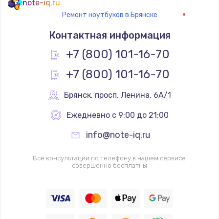
note-iq.ru
950 руб.
Ремонт ноутбуков в Брянске
Заказать
Контактная информация
+7 (800) 101-16-70
Замена шлейфа
1050 руб.
+7 (800) 101-16-70
Заказать
Брянск
,
 просп. Ленина, 6А/1
Установка системы macOS
Ежедневно с 9:00 до 21:00
1000 руб.
info@note-iq.ru
Заказать
Все консультации по телефону в нашем сервисе
Замена USB-портов
совершенно бесплатны
800 руб.
Заказать