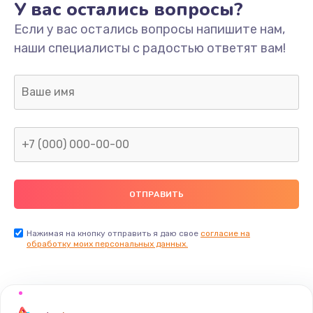
У вас остались вопросы?
900 руб.
Если у вас остались вопросы напишите нам,
Заказать
наши специалисты с радостью ответят вам!
Замена разъемов
750 руб.
Заказать
Замена Bluetooth
4000 руб.
Заказать
Восстановление после попадания влаги
Нажимая на кнопку отправить я даю свое
согласие на
обработку моих персональных данных.
1700 руб.
Заказать
Замена камеры ноутбука